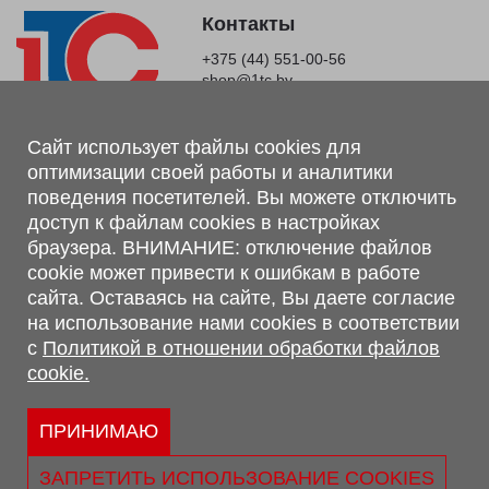
Контакты
+375 (44) 551-00-56
shop@1tc.by
Магазин, склад
Сайт использует файлы cookies для
оптимизации своей работы и аналитики
г. Минск, Минский р-н, п. Привольный, ул. Мира, 20А,
поведения посетителей. Вы можете отключить
223062
доступ к файлам cookies в настройках
г. Брест, ул. Лейтенанта Рябцева, 108 В, 224701
браузера. ВНИМАНИЕ: отключение файлов
Обращаем Ваше внимание, что вся предоставленная на сайте
cookie может привести к ошибкам в работе
информация, касающаяся комплектаций, технических
сайта. Оставаясь на сайте, Вы даете согласие
характеристик, цветовых сочетаний, а также стоимости и
на использование нами cookies в соответствии
сервисного обслуживания носит информационный характер и
с
Политикой в отношении обработки файлов
не является публичной офертой, определяемой п.2 ст.407
cookie.
Гражданского кодекса Республики Беларусь.
Политика обработки персональных данных
Политикой в отношении обработки файлов cookie.
ПРИНИМАЮ
Персональные настройки cookie
ЗАПРЕТИТЬ ИСПОЛЬЗОВАНИЕ COOKIES