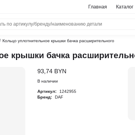
Главная
Каталог
F Кольцо уплотнительное крышки бачка расширительного
NRF
ое крышки бачка расширительн
Bosch
Все бренды
93,74
BYN
i
В наличии
Артикул:
1242955
L
Бренд:
DAF
ON
LTER
ALL
I