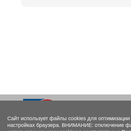
Ходовая часть
KOGEL
Электрооборудование
SACHS
BPW
Контакты
+375 (44) 551-00-56
shop@1tc.by
Сайт использует файлы cookies для оптимизации 
настройках браузера. ВНИМАНИЕ: отключение файл