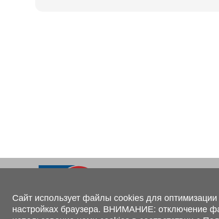
Ходовая часть
KOGEL
Электрооборудование
SACHS
BPW
Контакты
+375 (44) 551-00-56
shop@1tc.by
Сайт использует файлы cookies для оптимизации 
настройках браузера. ВНИМАНИЕ: отключение файл