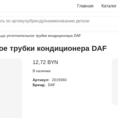
Главная
Каталог
ьцо уплотнительное трубки кондиционера DAF
NRF
ое трубки кондиционера DAF
Bosch
Все бренды
12,72
BYN
i
В наличии
Артикул:
2019360
L
Бренд:
DAF
ON
LTER
ALL
I