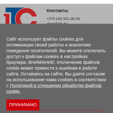
Контакты
+375 (44) 551-00-56
shop@1tc.by
Магазин, склад
Сайт использует файлы cookies для
оптимизации своей работы и аналитики
г. Минск, Минский р-н, п. Привольный, ул. Мира, 20А,
поведения посетителей. Вы можете отключить
223062
доступ к файлам cookies в настройках
г. Брест, ул. Лейтенанта Рябцева, 108 В, 224701
браузера. ВНИМАНИЕ: отключение файлов
Обращаем Ваше внимание, что вся предоставленная на сайте
cookie может привести к ошибкам в работе
информация, касающаяся комплектаций, технических
сайта. Оставаясь на сайте, Вы даете согласие
характеристик, цветовых сочетаний, а также стоимости и
на использование нами cookies в соответствии
сервисного обслуживания носит информационный характер и
с
Политикой в отношении обработки файлов
не является публичной офертой, определяемой п.2 ст.407
cookie.
Гражданского кодекса Республики Беларусь.
Политика обработки персональных данных
Политикой в отношении обработки файлов cookie.
ПРИНИМАЮ
Персональные настройки cookie