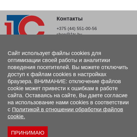
Контакты
+375 (44) 551-00-56
shop@1tc.by
Магазин, склад
Сайт использует файлы cookies для
оптимизации своей работы и аналитики
г. Минск, Минский р-н, п. Привольный, ул. Мира, 20А,
поведения посетителей. Вы можете отключить
223062
доступ к файлам cookies в настройках
г. Брест, ул. Лейтенанта Рябцева, 108 В, 224701
браузера. ВНИМАНИЕ: отключение файлов
Обращаем Ваше внимание, что вся предоставленная на сайте
cookie может привести к ошибкам в работе
информация, касающаяся комплектаций, технических
сайта. Оставаясь на сайте, Вы даете согласие
характеристик, цветовых сочетаний, а также стоимости и
на использование нами cookies в соответствии
сервисного обслуживания носит информационный характер и
с
Политикой в отношении обработки файлов
не является публичной офертой, определяемой п.2 ст.407
cookie.
Гражданского кодекса Республики Беларусь.
Политика обработки персональных данных
Политикой в отношении обработки файлов cookie.
ПРИНИМАЮ