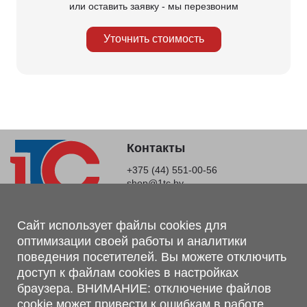
или оставить заявку - мы перезвоним
Уточнить стоимость
Контакты
+375 (44) 551-00-56
shop@1tc.by
Магазин, склад
Сайт использует файлы cookies для
оптимизации своей работы и аналитики
г. Минск, Минский р-н, п. Привольный, ул. Мира, 20А,
поведения посетителей. Вы можете отключить
223062
доступ к файлам cookies в настройках
г. Брест, ул. Лейтенанта Рябцева, 108 В, 224701
браузера. ВНИМАНИЕ: отключение файлов
Обращаем Ваше внимание, что вся предоставленная на сайте
cookie может привести к ошибкам в работе