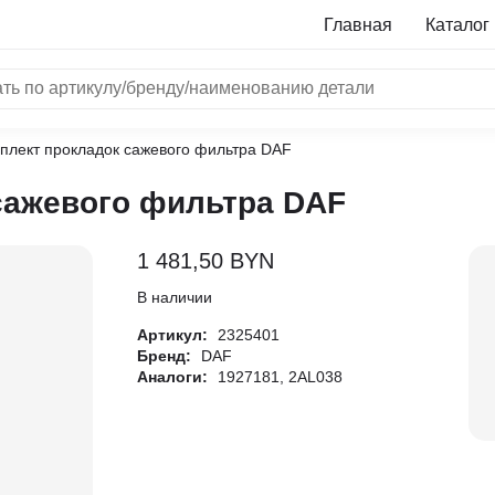
Главная
Каталог
плект прокладок сажевого фильтра DAF
NRF
сажевого фильтра DAF
Bosch
Все бренды
1 481,50
BYN
i
В наличии
Артикул:
2325401
L
Бренд:
DAF
Аналоги:
1927181, 2AL038
ON
LTER
ALL
I