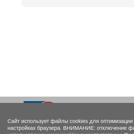
Ходовая часть
KOGEL
Электрооборудование
SACHS
BPW
Контакты
+375 (44) 551-00-56
shop@1tc.by
Сайт использует файлы cookies для оптимизации 
настройках браузера. ВНИМАНИЕ: отключение файл