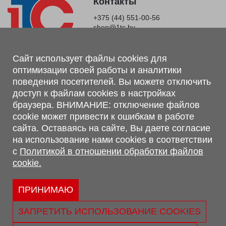
Контакты
+375 (44) 551-00-56
shop@1tc.by
Магазин, склад
Сайт использует файлы cookies для
оптимизации своей работы и аналитики
г. Минск, Минский р-н, п. Привольный, ул. Мира, 20А,
поведения посетителей. Вы можете отключить
223062
доступ к файлам cookies в настройках
г. Брест, ул. Лейтенанта Рябцева, 108 В, 224701
браузера. ВНИМАНИЕ: отключение файлов
Обращаем Ваше внимание, что вся предоставленная на сайте
cookie может привести к ошибкам в работе
информация, касающаяся комплектаций, технических
сайта. Оставаясь на сайте, Вы даете согласие
характеристик, цветовых сочетаний, а также стоимости и
на использование нами cookies в соответствии
сервисного обслуживания носит информационный характер и
с
Политикой в отношении обработки файлов
не является публичной офертой, определяемой п.2 ст.407
cookie.
Гражданского кодекса Республики Беларусь.
Политика обработки персональных данных
Политикой в отношении обработки файлов cookie.
ПРИНИМАЮ
Персональные настройки cookie
ЗАПРЕТИТЬ ИСПОЛЬЗОВАНИЕ COOKIES
© 2026 ООО «Трансконсалт Сервис» УНП 290667530.