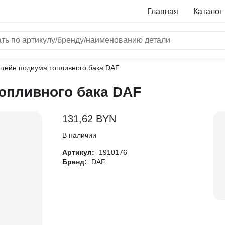
Главная
Каталог
тейн подиума топливного бака DAF
NRF
опливного бака DAF
Bosch
Все бренды
131,62
BYN
i
В наличии
Артикул:
1910176
L
Бренд:
DAF
ON
LTER
ALL
I