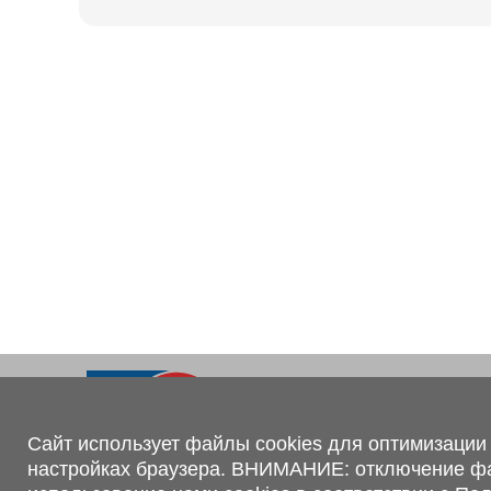
Ходовая часть
KOGEL
Электрооборудование
SACHS
BPW
Контакты
+375 (44) 551-00-56
shop@1tc.by
Сайт использует файлы cookies для оптимизации 
настройках браузера. ВНИМАНИЕ: отключение файл