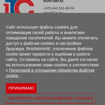
Контакты
+375 (44) 551-00-56
shop@1tc.by
Магазин, склад
Сайт использует файлы cookies для
оптимизации своей работы и аналитики
г. Минск, Минский р-н, п. Привольный, ул. Мира, 20А,
поведения посетителей. Вы можете отключить
223062
доступ к файлам cookies в настройках
г. Брест, ул. Лейтенанта Рябцева, 108 В, 224701
браузера. ВНИМАНИЕ: отключение файлов
Обращаем Ваше внимание, что вся предоставленная на сайте
cookie может привести к ошибкам в работе
информация, касающаяся комплектаций, технических
сайта. Оставаясь на сайте, Вы даете согласие
характеристик, цветовых сочетаний, а также стоимости и
на использование нами cookies в соответствии
сервисного обслуживания носит информационный характер и
с
Политикой в отношении обработки файлов
не является публичной офертой, определяемой п.2 ст.407
cookie.
Гражданского кодекса Республики Беларусь.
Политика обработки персональных данных
Политикой в отношении обработки файлов cookie.
ПРИНИМАЮ
Персональные настройки cookie
ЗАПРЕТИТЬ ИСПОЛЬЗОВАНИЕ COOKIES
© 2026 ООО «Трансконсалт Сервис» УНП 290667530.