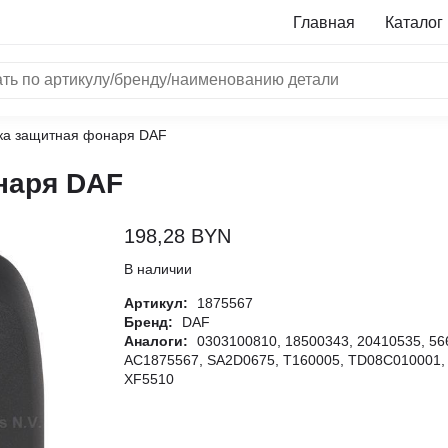
Главная
Каталог
ка защитная фонаря DAF
NRF
наря DAF
Bosch
Все бренды
198,28
BYN
i
В наличии
Артикул:
1875567
L
Бренд:
DAF
Аналоги:
0303100810, 18500343, 20410535, 56
ON
AC1875567, SA2D0675, T160005, TD08C010001,
LTER
XF5510
ALL
I