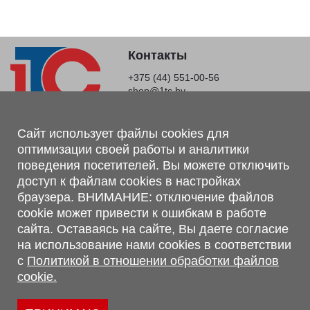
Контакты
+375 (44) 551-00-56
shop@1tc.by
Магазин, склад
Сайт использует файлы cookies для
оптимизации своей работы и аналитики
г. Минск, Минский р-н, п. Привольный, ул. Мира, 20А,
поведения посетителей. Вы можете отключить
223062
доступ к файлам cookies в настройках
г. Брест, ул. Лейтенанта Рябцева, 108 В, 224701
браузера. ВНИМАНИЕ: отключение файлов
Обращаем Ваше внимание, что вся предоставленная на сайте
cookie может привести к ошибкам в работе
информация, касающаяся комплектаций, технических
сайта. Оставаясь на сайте, Вы даете согласие
характеристик, цветовых сочетаний, а также стоимости и
на использование нами cookies в соответствии
сервисного обслуживания носит информационный характер и
с
Политикой в отношении обработки файлов
не является публичной офертой, определяемой п.2 ст.407
cookie.
Гражданского кодекса Республики Беларусь.
Политика обработки персональных данных