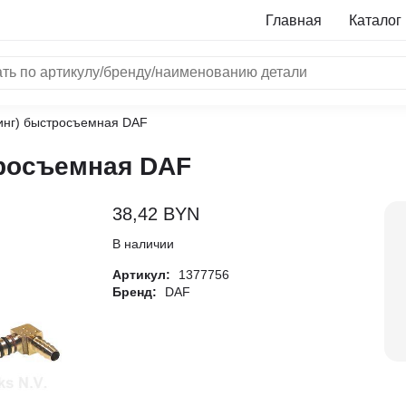
Главная
Каталог
инг) быстросъемная DAF
NRF
росъемная DAF
Bosch
Все бренды
38,42
BYN
i
В наличии
Артикул:
1377756
L
Бренд:
DAF
ON
LTER
ALL
I