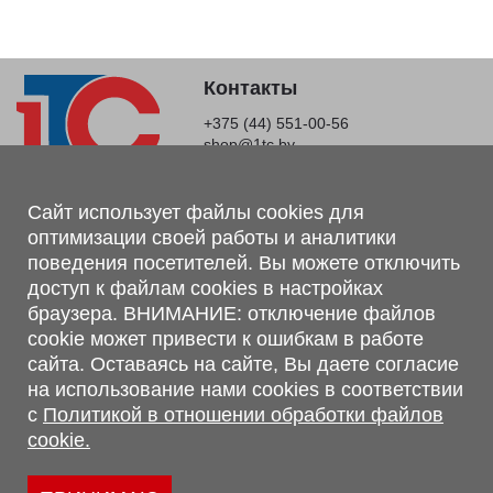
Контакты
+375 (44) 551-00-56
shop@1tc.by
Магазин, склад
Сайт использует файлы cookies для
оптимизации своей работы и аналитики
г. Минск, Минский р-н, п. Привольный, ул. Мира, 20А,
поведения посетителей. Вы можете отключить
223062
доступ к файлам cookies в настройках
г. Брест, ул. Лейтенанта Рябцева, 108 В, 224701
браузера. ВНИМАНИЕ: отключение файлов
Обращаем Ваше внимание, что вся предоставленная на сайте
cookie может привести к ошибкам в работе
информация, касающаяся комплектаций, технических
сайта. Оставаясь на сайте, Вы даете согласие
характеристик, цветовых сочетаний, а также стоимости и
на использование нами cookies в соответствии
сервисного обслуживания носит информационный характер и
с
Политикой в отношении обработки файлов
не является публичной офертой, определяемой п.2 ст.407
cookie.
Гражданского кодекса Республики Беларусь.
Политика обработки персональных данных