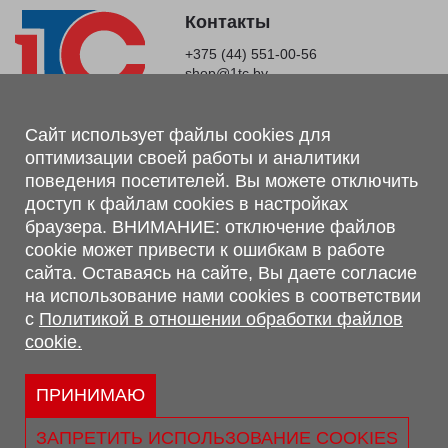
Контакты
+375 (44) 551-00-56
shop@1tc.by
Магазин, склад
Сайт использует файлы cookies для
оптимизации своей работы и аналитики
г. Минск, Минский р-н, п. Привольный, ул. Мира, 20А,
поведения посетителей. Вы можете отключить
223062
доступ к файлам cookies в настройках
г. Брест, ул. Лейтенанта Рябцева, 108 В, 224701
браузера. ВНИМАНИЕ: отключение файлов
Обращаем Ваше внимание, что вся предоставленная на сайте
cookie может привести к ошибкам в работе
информация, касающаяся комплектаций, технических
сайта. Оставаясь на сайте, Вы даете согласие
характеристик, цветовых сочетаний, а также стоимости и
на использование нами cookies в соответствии
сервисного обслуживания носит информационный характер и
с
Политикой в отношении обработки файлов
не является публичной офертой, определяемой п.2 ст.407
cookie.
Гражданского кодекса Республики Беларусь.
Политика обработки персональных данных
Политикой в отношении обработки файлов cookie.
ПРИНИМАЮ
Персональные настройки cookie
ЗАПРЕТИТЬ ИСПОЛЬЗОВАНИЕ COOKIES