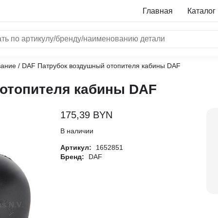
Главная
Каталог
вание
/ DAF Патрубок воздушный отопителя кабины DAF
NRF
отопителя кабины DAF
Bosch
Все бренды
175,39
BYN
i
В наличии
Артикул:
1652851
L
Бренд:
DAF
ON
LTER
ALL
I