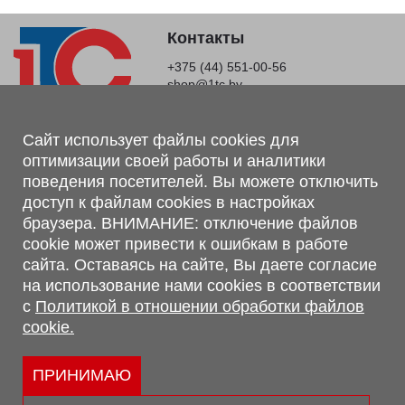
Контакты
+375 (44) 551-00-56
shop@1tc.by
Магазин, склад
Сайт использует файлы cookies для
оптимизации своей работы и аналитики
г. Минск, Минский р-н, п. Привольный, ул. Мира, 20А,
поведения посетителей. Вы можете отключить
223062
доступ к файлам cookies в настройках
г. Брест, ул. Лейтенанта Рябцева, 108 В, 224701
браузера. ВНИМАНИЕ: отключение файлов
Обращаем Ваше внимание, что вся предоставленная на сайте
cookie может привести к ошибкам в работе
информация, касающаяся комплектаций, технических
сайта. Оставаясь на сайте, Вы даете согласие
характеристик, цветовых сочетаний, а также стоимости и
на использование нами cookies в соответствии
сервисного обслуживания носит информационный характер и
с
Политикой в отношении обработки файлов
не является публичной офертой, определяемой п.2 ст.407
cookie.
Гражданского кодекса Республики Беларусь.
Политика обработки персональных данных
Политикой в отношении обработки файлов cookie.
ПРИНИМАЮ
Персональные настройки cookie