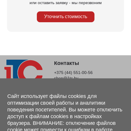
или оставить заявку - мы перезвоним
Уточнить стоимость
Контакты
+375 (44) 551-00-56
shop@1tc.by
Магазин, склад
Сайт использует файлы cookies для
оптимизации своей работы и аналитики
г. Минск, Минский р-н, п. Привольный, ул. Мира, 20А,
поведения посетителей. Вы можете отключить
223062
доступ к файлам cookies в настройках
г. Брест, ул. Лейтенанта Рябцева, 108 В, 224701
браузера. ВНИМАНИЕ: отключение файлов
Обращаем Ваше внимание, что вся предоставленная на сайте
cookie может привести к ошибкам в работе