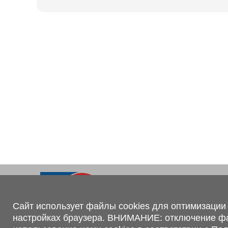
Ходовая часть
KOGEL
Электрооборудование
SACHS
BPW
Контакты
+375 (44) 551-00-56
shop@1tc.by
Сайт использует файлы cookies для оптимизации 
настройках браузера. ВНИМАНИЕ: отключение файл