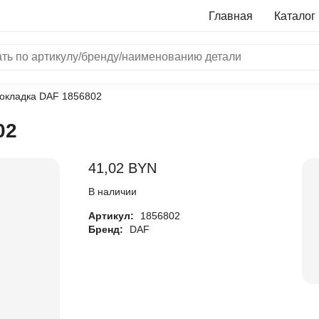
Главная
Каталог
окладка DAF 1856802
NRF
02
Bosch
Все бренды
41,02
BYN
i
В наличии
Артикул:
1856802
L
Бренд:
DAF
ON
LTER
ALL
I