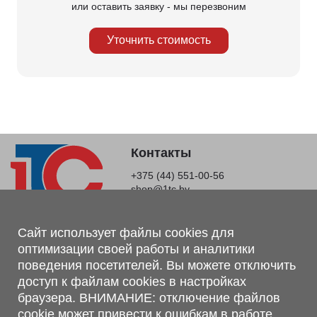
или оставить заявку - мы перезвоним
Уточнить стоимость
Контакты
+375 (44) 551-00-56
shop@1tc.by
Магазин, склад
Сайт использует файлы cookies для
оптимизации своей работы и аналитики
г. Минск, Минский р-н, п. Привольный, ул. Мира, 20А,
поведения посетителей. Вы можете отключить
223062
доступ к файлам cookies в настройках
г. Брест, ул. Лейтенанта Рябцева, 108 В, 224701
браузера. ВНИМАНИЕ: отключение файлов
Обращаем Ваше внимание, что вся предоставленная на сайте
cookie может привести к ошибкам в работе