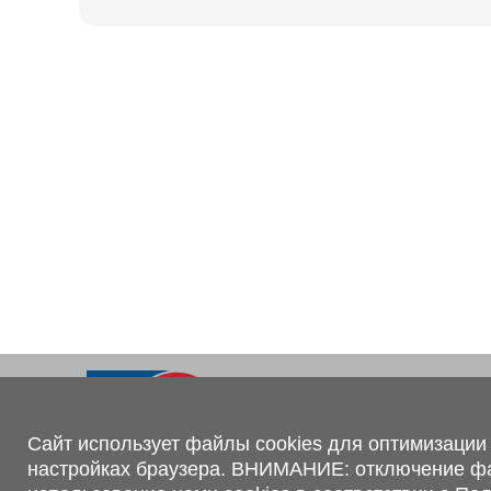
Ходовая часть
KOGEL
Электрооборудование
SACHS
BPW
Контакты
+375 (44) 551-00-56
shop@1tc.by
Сайт использует файлы cookies для оптимизации 
настройках браузера. ВНИМАНИЕ: отключение файл