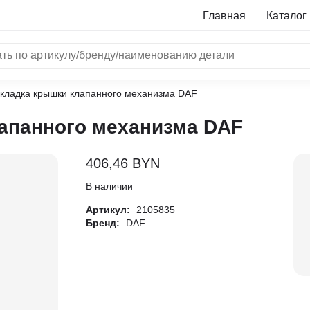
Главная
Каталог
кладка крышки клапанного механизма DAF
NRF
апанного механизма DAF
Bosch
Все бренды
406,46
BYN
i
В наличии
Артикул:
2105835
L
Бренд:
DAF
ON
LTER
ALL
I