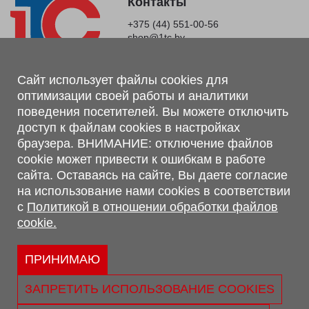
Контакты
+375 (44) 551-00-56
shop@1tc.by
Магазин, склад
Сайт использует файлы cookies для
оптимизации своей работы и аналитики
г. Минск, Минский р-н, п. Привольный, ул. Мира, 20А,
поведения посетителей. Вы можете отключить
223062
доступ к файлам cookies в настройках
г. Брест, ул. Лейтенанта Рябцева, 108 В, 224701
браузера. ВНИМАНИЕ: отключение файлов
Обращаем Ваше внимание, что вся предоставленная на сайте
cookie может привести к ошибкам в работе
информация, касающаяся комплектаций, технических
сайта. Оставаясь на сайте, Вы даете согласие
характеристик, цветовых сочетаний, а также стоимости и
на использование нами cookies в соответствии
сервисного обслуживания носит информационный характер и
с
Политикой в отношении обработки файлов
не является публичной офертой, определяемой п.2 ст.407
cookie.
Гражданского кодекса Республики Беларусь.
Политика обработки персональных данных
Политикой в отношении обработки файлов cookie.
ПРИНИМАЮ
Персональные настройки cookie
ЗАПРЕТИТЬ ИСПОЛЬЗОВАНИЕ COOKIES
© 2026 ООО «Трансконсалт Сервис» УНП 290667530.