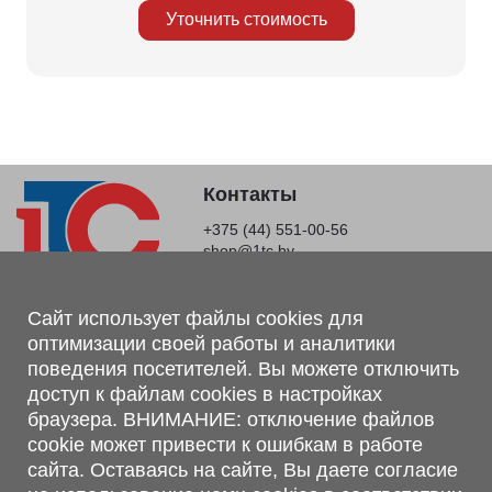
Уточнить стоимость
Контакты
+375 (44) 551-00-56
shop@1tc.by
Магазин, склад
Сайт использует файлы cookies для
оптимизации своей работы и аналитики
г. Минск, Минский р-н, п. Привольный, ул. Мира, 20А,
поведения посетителей. Вы можете отключить
223062
доступ к файлам cookies в настройках
г. Брест, ул. Лейтенанта Рябцева, 108 В, 224701
браузера. ВНИМАНИЕ: отключение файлов
Обращаем Ваше внимание, что вся предоставленная на сайте
cookie может привести к ошибкам в работе
информация, касающаяся комплектаций, технических
сайта. Оставаясь на сайте, Вы даете согласие
характеристик, цветовых сочетаний, а также стоимости и