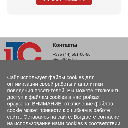
Контакты
+375 (44) 551-00-56
shop@1tc.by
Магазин, склад
Сайт использует файлы cookies для
оптимизации своей работы и аналитики
г. Минск, Минский р-н, п. Привольный, ул. Мира, 20А,
поведения посетителей. Вы можете отключить
223062
доступ к файлам cookies в настройках
г. Брест, ул. Лейтенанта Рябцева, 108 В, 224701
браузера. ВНИМАНИЕ: отключение файлов
Обращаем Ваше внимание, что вся предоставленная на сайте
cookie может привести к ошибкам в работе
информация, касающаяся комплектаций, технических
сайта. Оставаясь на сайте, Вы даете согласие
характеристик, цветовых сочетаний, а также стоимости и
на использование нами cookies в соответствии
сервисного обслуживания носит информационный характер и