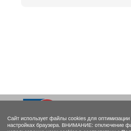
Ходовая часть
KOGEL
Электрооборудование
SACHS
BPW
Контакты
+375 (44) 551-00-56
shop@1tc.by
Сайт использует файлы cookies для оптимизации 
настройках браузера. ВНИМАНИЕ: отключение файл