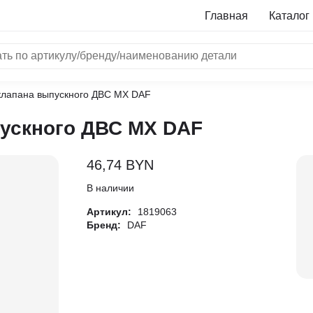
Главная
Каталог
клапана выпускного ДВС MX DAF
NRF
ускного ДВС MX DAF
Bosch
Все бренды
46,74
BYN
i
В наличии
Артикул:
1819063
L
Бренд:
DAF
ON
LTER
ALL
I