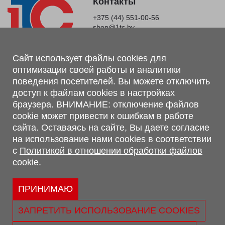
Контакты
+375 (44) 551-00-56
shop@1tc.by
Магазин, склад
Сайт использует файлы cookies для
оптимизации своей работы и аналитики
г. Минск, Минский р-н, п. Привольный, ул. Мира, 20А,
поведения посетителей. Вы можете отключить
223062
доступ к файлам cookies в настройках
г. Брест, ул. Лейтенанта Рябцева, 108 В, 224701
браузера. ВНИМАНИЕ: отключение файлов
Обращаем Ваше внимание, что вся предоставленная на сайте
cookie может привести к ошибкам в работе
информация, касающаяся комплектаций, технических
сайта. Оставаясь на сайте, Вы даете согласие
характеристик, цветовых сочетаний, а также стоимости и
на использование нами cookies в соответствии
сервисного обслуживания носит информационный характер и
с
Политикой в отношении обработки файлов
не является публичной офертой, определяемой п.2 ст.407
cookie.
Гражданского кодекса Республики Беларусь.
Политика обработки персональных данных
Политикой в отношении обработки файлов cookie.
ПРИНИМАЮ
Персональные настройки cookie
ЗАПРЕТИТЬ ИСПОЛЬЗОВАНИЕ COOKIES
© 2026 ООО «Трансконсалт Сервис» УНП 290667530.