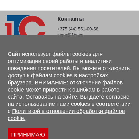
Контакты
+375 (44) 551-00-56
shop@1tc.by
Магазин, склад
Сайт использует файлы cookies для
оптимизации своей работы и аналитики
г. Минск, Минский р-н, п. Привольный, ул. Мира, 20А,
поведения посетителей. Вы можете отключить
223062
доступ к файлам cookies в настройках
г. Брест, ул. Лейтенанта Рябцева, 108 В, 224701
браузера. ВНИМАНИЕ: отключение файлов
Обращаем Ваше внимание, что вся предоставленная на сайте
cookie может привести к ошибкам в работе
информация, касающаяся комплектаций, технических
сайта. Оставаясь на сайте, Вы даете согласие
характеристик, цветовых сочетаний, а также стоимости и
на использование нами cookies в соответствии
сервисного обслуживания носит информационный характер и
с
Политикой в отношении обработки файлов
не является публичной офертой, определяемой п.2 ст.407
cookie.
Гражданского кодекса Республики Беларусь.
Политика обработки персональных данных
Политикой в отношении обработки файлов cookie.
ПРИНИМАЮ