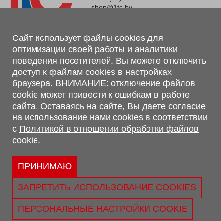
shop@1tc.by
Магазин, склад
Сайт использует файлы cookies для
оптимизации своей работы и аналитики
г. Минск, Минский р-н, п. Привольный, ул. Мира, 20А,
поведения посетителей. Вы можете отключить
223062
доступ к файлам cookies в настройках
г. Брест, ул. Лейтенанта Рябцева, 108 В, 224701
браузера. ВНИМАНИЕ: отключение файлов
Обращаем Ваше внимание, что вся предоставленная на сайте
cookie может привести к ошибкам в работе
информация, касающаяся комплектаций, технических
сайта. Оставаясь на сайте, Вы даете согласие
характеристик, цветовых сочетаний, а также стоимости и
на использование нами cookies в соответствии
сервисного обслуживания носит информационный характер и
с
Политикой в отношении обработки файлов
не является публичной офертой, определяемой п.2 ст.407
cookie.
Гражданского кодекса Республики Беларусь.
Политика обработки персональных данных
Политикой в отношении обработки файлов cookie.
ПРИНИМАЮ
Персональные настройки cookie
ЗАПРЕТИТЬ ИСПОЛЬЗОВАНИЕ COOKIES
© 2026 ООО «Трансконсалт Сервис» УНП 290667530.
Свидетельство о регистрации №290667530 выдано 02.02.2009
ПЕРСОНАЛЬНЫЕ НАСТРОЙКИ COOKIE
г. Администрацией Ленинского р-на г. Бреста