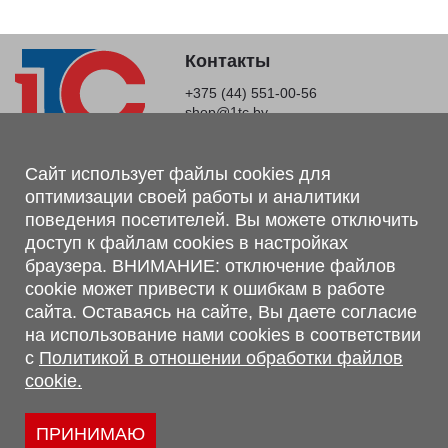
Контакты
+375 (44) 551-00-56
shop@1tc.by
Магазин, склад
Сайт использует файлы cookies для
оптимизации своей работы и аналитики
г. Минск, Минский р-н, п. Привольный, ул. Мира, 20А,
поведения посетителей. Вы можете отключить
223062
доступ к файлам cookies в настройках
г. Брест, ул. Лейтенанта Рябцева, 108 В, 224701
браузера. ВНИМАНИЕ: отключение файлов
Обращаем Ваше внимание, что вся предоставленная на сайте
cookie может привести к ошибкам в работе
информация, касающаяся комплектаций, технических
сайта. Оставаясь на сайте, Вы даете согласие
характеристик, цветовых сочетаний, а также стоимости и
на использование нами cookies в соответствии
сервисного обслуживания носит информационный характер и
с
Политикой в отношении обработки файлов
не является публичной офертой, определяемой п.2 ст.407
cookie.
Гражданского кодекса Республики Беларусь.
Политика обработки персональных данных
Политикой в отношении обработки файлов cookie.
ПРИНИМАЮ