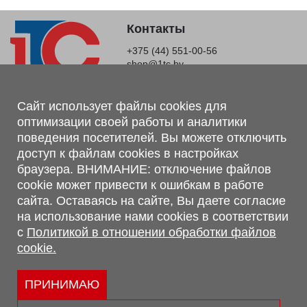
Контакты
+375 (44) 551-00-56
shop@1tc.by
Магазин, склад
Сайт использует файлы cookies для
оптимизации своей работы и аналитики
г. Минск, Минский р-н, п. Привольный, ул. Мира, 20А,
поведения посетителей. Вы можете отключить
223062
доступ к файлам cookies в настройках
г. Брест, ул. Лейтенанта Рябцева, 108 В, 224701
браузера. ВНИМАНИЕ: отключение файлов
Обращаем Ваше внимание, что вся предоставленная на сайте
cookie может привести к ошибкам в работе
информация, касающаяся комплектаций, технических
сайта. Оставаясь на сайте, Вы даете согласие
характеристик, цветовых сочетаний, а также стоимости и
на использование нами cookies в соответствии
сервисного обслуживания носит информационный характер и
с
Политикой в отношении обработки файлов
не является публичной офертой, определяемой п.2 ст.407
cookie.
Гражданского кодекса Республики Беларусь.
Политика обработки персональных данных
Политикой в отношении обработки файлов cookie.
ПРИНИМАЮ
Персональные настройки cookie