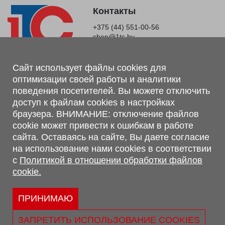
Контакты
+375 (44) 551-00-56
shop@1tc.by
Магазин, склад
Сайт использует файлы cookies для
оптимизации своей работы и аналитики
г. Минск, Минский р-н, п. Привольный, ул. Мира, 20А,
поведения посетителей. Вы можете отключить
223062
доступ к файлам cookies в настройках
г. Брест, ул. Лейтенанта Рябцева, 108 В, 224701
браузера. ВНИМАНИЕ: отключение файлов
Обращаем Ваше внимание, что вся предоставленная на сайте
cookie может привести к ошибкам в работе
информация, касающаяся комплектаций, технических
сайта. Оставаясь на сайте, Вы даете согласие
характеристик, цветовых сочетаний, а также стоимости и
на использование нами cookies в соответствии
сервисного обслуживания носит информационный характер и
с
Политикой в отношении обработки файлов
не является публичной офертой, определяемой п.2 ст.407
cookie.
Гражданского кодекса Республики Беларусь.
Политика обработки персональных данных
Политикой в отношении обработки файлов cookie.
ПРИНИМАЮ
Персональные настройки cookie
ЗАПРЕТИТЬ ИСПОЛЬЗОВАНИЕ COOKIES