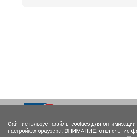
Ходовая часть
KOGEL
Электрооборудование
SACHS
BPW
Контакты
+375 (44) 551-00-56
shop@1tc.by
Сайт использует файлы cookies для оптимизации 
настройках браузера. ВНИМАНИЕ: отключение файл