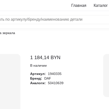
Главная
Каталог
а зеркала
NRF
Bosch
Все бренды
1 184,14
BYN
i
В наличии
Артикул:
1940335
L
Бренд:
DAF
Аналоги:
50410639
ON
LTER
ALL
I