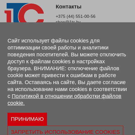
Контакты
+375 (44) 551-00-56
shop@1tc.by
Магазин, склад
Сайт использует файлы cookies для
оптимизации своей работы и аналитики
г. Минск, Минский р-н, п. Привольный, ул. Мира, 20А,
поведения посетителей. Вы можете отключить
223062
доступ к файлам cookies в настройках
г. Брест, ул. Лейтенанта Рябцева, 108 В, 224701
браузера. ВНИМАНИЕ: отключение файлов
Обращаем Ваше внимание, что вся предоставленная на сайте
cookie может привести к ошибкам в работе
информация, касающаяся комплектаций, технических
сайта. Оставаясь на сайте, Вы даете согласие
характеристик, цветовых сочетаний, а также стоимости и
на использование нами cookies в соответствии
сервисного обслуживания носит информационный характер и
с
Политикой в отношении обработки файлов
не является публичной офертой, определяемой п.2 ст.407
cookie.
Гражданского кодекса Республики Беларусь.
Политика обработки персональных данных
Политикой в отношении обработки файлов cookie.
ПРИНИМАЮ
Персональные настройки cookie
ЗАПРЕТИТЬ ИСПОЛЬЗОВАНИЕ COOKIES