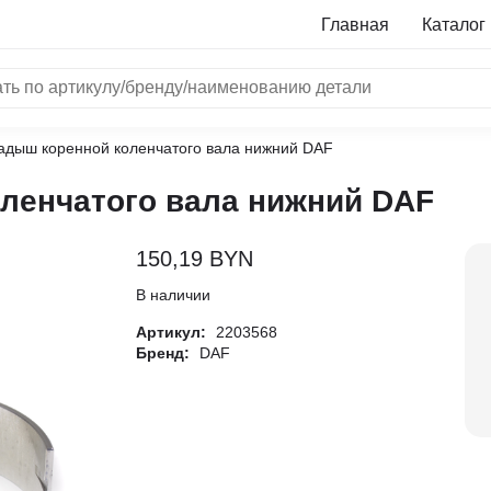
Главная
Каталог
адыш коренной коленчатого вала нижний DAF
NRF
ленчатого вала нижний DAF
Bosch
Все бренды
150,19
BYN
i
В наличии
Артикул:
2203568
L
Бренд:
DAF
ON
LTER
ALL
I