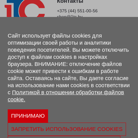
Контакты
+375 (44) 551-00-56
shop@1tc.by
Магазин, склад
Сайт использует файлы cookies для
оптимизации своей работы и аналитики
г. Минск, Минский р-н, п. Привольный, ул. Мира, 20А,
поведения посетителей. Вы можете отключить
223062
доступ к файлам cookies в настройках
г. Брест, ул. Лейтенанта Рябцева, 108 В, 224701
браузера. ВНИМАНИЕ: отключение файлов
Обращаем Ваше внимание, что вся предоставленная на сайте
cookie может привести к ошибкам в работе
информация, касающаяся комплектаций, технических
сайта. Оставаясь на сайте, Вы даете согласие
характеристик, цветовых сочетаний, а также стоимости и
на использование нами cookies в соответствии
сервисного обслуживания носит информационный характер и
с
Политикой в отношении обработки файлов
не является публичной офертой, определяемой п.2 ст.407
cookie.
Гражданского кодекса Республики Беларусь.
Политика обработки персональных данных
Политикой в отношении обработки файлов cookie.
ПРИНИМАЮ
Персональные настройки cookie
ЗАПРЕТИТЬ ИСПОЛЬЗОВАНИЕ COOKIES
© 2026 ООО «Трансконсалт Сервис» УНП 290667530.