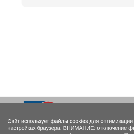
Ходовая часть
KOGEL
Электрооборудование
SACHS
BPW
Контакты
+375 (44) 551-00-56
shop@1tc.by
Сайт использует файлы cookies для оптимизации 
настройках браузера. ВНИМАНИЕ: отключение файл