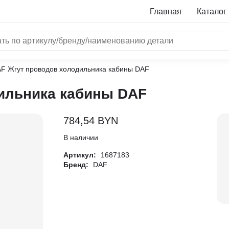
Главная
Каталог
AF Жгут проводов холодильника кабины DAF
NRF
ильника кабины DAF
Bosch
Все бренды
784,54
BYN
i
В наличии
Артикул:
1687183
L
Бренд:
DAF
ON
LTER
ALL
I