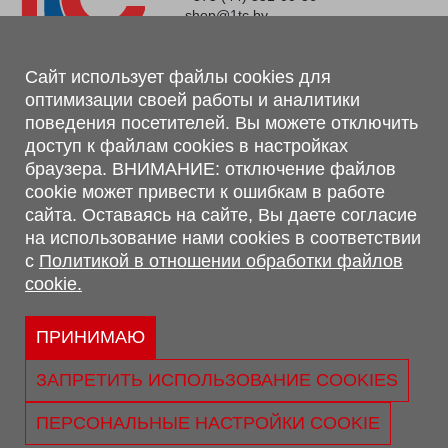
shop@1tc.by
Магазин, склад
Сайт использует файлы cookies для
оптимизации своей работы и аналитики
г. Минск, Минский р-н, п. Привольный, ул. Мира, 20А,
поведения посетителей. Вы можете отключить
223062
доступ к файлам cookies в настройках
г. Брест, ул. Лейтенанта Рябцева, 108 В, 224701
браузера. ВНИМАНИЕ: отключение файлов
Обращаем Ваше внимание, что вся предоставленная на сайте
cookie может привести к ошибкам в работе
информация, касающаяся комплектаций, технических
сайта. Оставаясь на сайте, Вы даете согласие
характеристик, цветовых сочетаний, а также стоимости и
на использование нами cookies в соответствии
сервисного обслуживания носит информационный характер и
с
Политикой в отношении обработки файлов
не является публичной офертой, определяемой п.2 ст.407
cookie.
Гражданского кодекса Республики Беларусь.
Политика обработки персональных данных
Политикой в отношении обработки файлов cookie.
ПРИНИМАЮ
Персональные настройки cookie
ЗАПРЕТИТЬ ИСПОЛЬЗОВАНИЕ COOKIES
© 2026 ООО «Трансконсалт Сервис» УНП 290667530.
Свидетельство о регистрации №290667530 выдано 02.02.2009
ПЕРСОНАЛЬНЫЕ НАСТРОЙКИ COOKIE
г. Администрацией Ленинского р-на г. Бреста