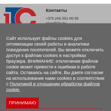
Контакты
+375 (44) 551-00-56
shop@1tc.by
Магазин, склад
Сайт использует файлы cookies для
оптимизации своей работы и аналитики
г. Минск, Минский р-н, п. Привольный, ул. Мира, 20А,
поведения посетителей. Вы можете отключить
223062
доступ к файлам cookies в настройках
г. Брест, ул. Лейтенанта Рябцева, 108 В, 224701
браузера. ВНИМАНИЕ: отключение файлов
Обращаем Ваше внимание, что вся предоставленная на сайте
cookie может привести к ошибкам в работе
информация, касающаяся комплектаций, технических
сайта. Оставаясь на сайте, Вы даете согласие
характеристик, цветовых сочетаний, а также стоимости и
на использование нами cookies в соответствии
сервисного обслуживания носит информационный характер и
с
Политикой в отношении обработки файлов
не является публичной офертой, определяемой п.2 ст.407
cookie.
Гражданского кодекса Республики Беларусь.
Политика обработки персональных данных
Политикой в отношении обработки файлов cookie.
ПРИНИМАЮ
Персональные настройки cookie