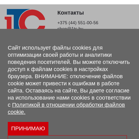
Контакты
+375 (44) 551-00-56
shop@1tc.by
Магазин, склад
Сайт использует файлы cookies для
оптимизации своей работы и аналитики
г. Минск, Минский р-н, п. Привольный, ул. Мира, 20А,
поведения посетителей. Вы можете отключить
223062
доступ к файлам cookies в настройках
г. Брест, ул. Лейтенанта Рябцева, 108 В, 224701
браузера. ВНИМАНИЕ: отключение файлов
Обращаем Ваше внимание, что вся предоставленная на сайте
cookie может привести к ошибкам в работе
информация, касающаяся комплектаций, технических
сайта. Оставаясь на сайте, Вы даете согласие
характеристик, цветовых сочетаний, а также стоимости и
на использование нами cookies в соответствии
сервисного обслуживания носит информационный характер и
с
Политикой в отношении обработки файлов
не является публичной офертой, определяемой п.2 ст.407
cookie.
Гражданского кодекса Республики Беларусь.
Политика обработки персональных данных
Политикой в отношении обработки файлов cookie.
ПРИНИМАЮ
Персональные настройки cookie