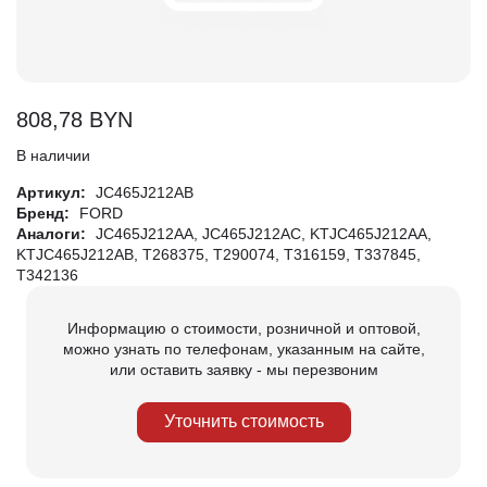
808,78
BYN
В наличии
Артикул:
JC465J212AB
Бренд:
FORD
Аналоги:
JC465J212AA, JC465J212AC, KTJC465J212AA,
KTJC465J212AB, T268375, T290074, T316159, T337845,
T342136
Информацию о стоимости, розничной и оптовой,
можно узнать по телефонам, указанным на сайте,
или оставить заявку - мы перезвоним
Уточнить стоимость