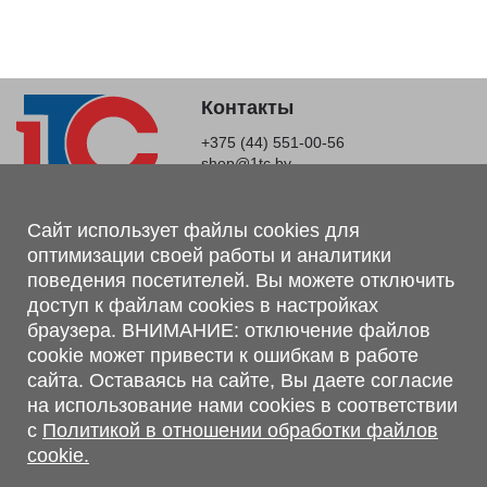
Контакты
+375 (44) 551-00-56
shop@1tc.by
Магазин, склад
Сайт использует файлы cookies для
оптимизации своей работы и аналитики
г. Минск, Минский р-н, п. Привольный, ул. Мира, 20А,
поведения посетителей. Вы можете отключить
223062
доступ к файлам cookies в настройках
г. Брест, ул. Лейтенанта Рябцева, 108 В, 224701
браузера. ВНИМАНИЕ: отключение файлов
Обращаем Ваше внимание, что вся предоставленная на сайте
cookie может привести к ошибкам в работе
информация, касающаяся комплектаций, технических
сайта. Оставаясь на сайте, Вы даете согласие
характеристик, цветовых сочетаний, а также стоимости и
на использование нами cookies в соответствии
сервисного обслуживания носит информационный характер и
с
Политикой в отношении обработки файлов
не является публичной офертой, определяемой п.2 ст.407
cookie.
Гражданского кодекса Республики Беларусь.