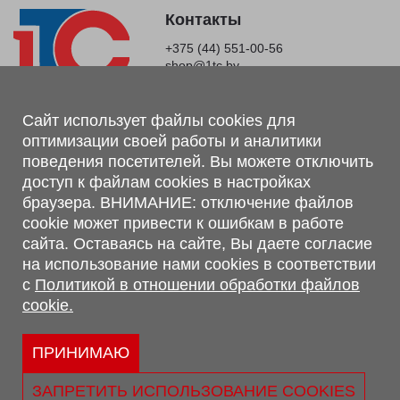
Контакты
+375 (44) 551-00-56
shop@1tc.by
Магазин, склад
Сайт использует файлы cookies для
оптимизации своей работы и аналитики
г. Минск, Минский р-н, п. Привольный, ул. Мира, 20А,
поведения посетителей. Вы можете отключить
223062
доступ к файлам cookies в настройках
г. Брест, ул. Лейтенанта Рябцева, 108 В, 224701
браузера. ВНИМАНИЕ: отключение файлов
Обращаем Ваше внимание, что вся предоставленная на сайте
cookie может привести к ошибкам в работе
информация, касающаяся комплектаций, технических
сайта. Оставаясь на сайте, Вы даете согласие
характеристик, цветовых сочетаний, а также стоимости и
на использование нами cookies в соответствии
сервисного обслуживания носит информационный характер и
с
Политикой в отношении обработки файлов
не является публичной офертой, определяемой п.2 ст.407
cookie.
Гражданского кодекса Республики Беларусь.
Политика обработки персональных данных
Политикой в отношении обработки файлов cookie.
ПРИНИМАЮ
Персональные настройки cookie
ЗАПРЕТИТЬ ИСПОЛЬЗОВАНИЕ COOKIES