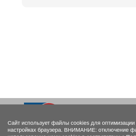
Ходовая часть
KOGEL
Электрооборудование
SACHS
BPW
Контакты
+375 (44) 551-00-56
shop@1tc.by
Сайт использует файлы cookies для оптимизации 
настройках браузера. ВНИМАНИЕ: отключение файл