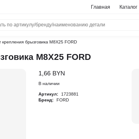
Главная
Каталог
т крепления брызговика M8X25 FORD
NRF
зговика M8X25 FORD
Bosch
Все бренды
1,66
BYN
i
В наличии
Артикул:
1723881
L
Бренд:
FORD
ON
LTER
ALL
I