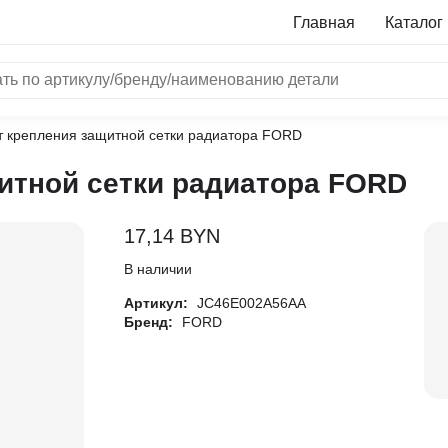
Главная
Каталог
 крепления защитной сетки радиатора FORD
NRF
итной сетки радиатора FORD
Bosch
Все бренды
17,14
BYN
i
В наличии
Артикул:
JC46E002A56AA
L
Бренд:
FORD
ON
LTER
ALL
I