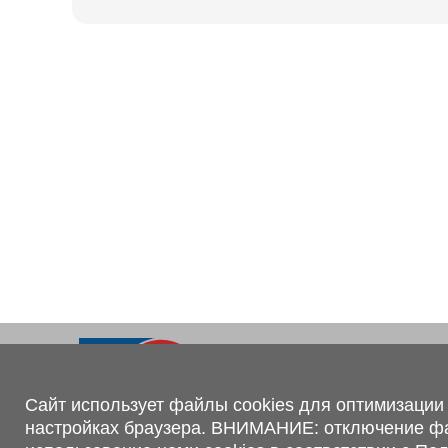
Ходовая часть
KOGEL
Электрооборудование
SACHS
BPW
Контакты
+375 (44) 551-00-56
shop@1tc.by
Сайт использует файлы cookies для оптимизации 
настройках браузера. ВНИМАНИЕ: отключение файл