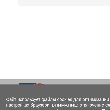
Ходовая часть
KOGEL
Электрооборудование
SACHS
BPW
Контакты
+375 (44) 551-00-56
shop@1tc.by
Сайт использует файлы cookies для оптимизации 
настройках браузера. ВНИМАНИЕ: отключение файл