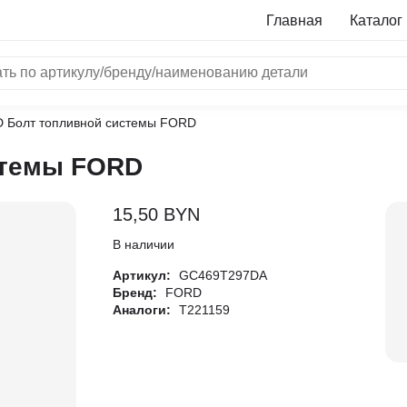
Главная
Каталог
 Болт топливной системы FORD
NRF
стемы FORD
Bosch
Все бренды
15,50
BYN
i
В наличии
Артикул:
GC469T297DA
L
Бренд:
FORD
Аналоги:
T221159
ON
LTER
ALL
I