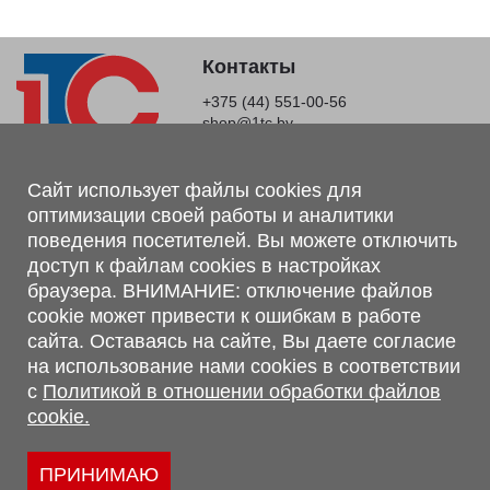
Контакты
+375 (44) 551-00-56
shop@1tc.by
Магазин, склад
Сайт использует файлы cookies для
оптимизации своей работы и аналитики
г. Минск, Минский р-н, п. Привольный, ул. Мира, 20А,
поведения посетителей. Вы можете отключить
223062
доступ к файлам cookies в настройках
г. Брест, ул. Лейтенанта Рябцева, 108 В, 224701
браузера. ВНИМАНИЕ: отключение файлов
Обращаем Ваше внимание, что вся предоставленная на сайте
cookie может привести к ошибкам в работе
информация, касающаяся комплектаций, технических
сайта. Оставаясь на сайте, Вы даете согласие
характеристик, цветовых сочетаний, а также стоимости и
на использование нами cookies в соответствии
сервисного обслуживания носит информационный характер и
с
Политикой в отношении обработки файлов
не является публичной офертой, определяемой п.2 ст.407
cookie.
Гражданского кодекса Республики Беларусь.
Политика обработки персональных данных
Политикой в отношении обработки файлов cookie.
ПРИНИМАЮ