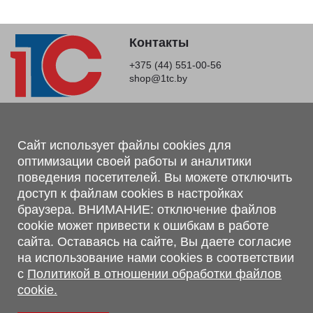
Контакты
+375 (44) 551-00-56
shop@1tc.by
Магазин, склад
г. Минск, Минский р-н, п. Привольный, ул. Мира, 20А,
Сайт использует файлы cookies для
223062
оптимизации своей работы и аналитики
г. Брест, ул. Лейтенанта Рябцева, 108 В, 224701
поведения посетителей. Вы можете отключить
доступ к файлам cookies в настройках
Обращаем Ваше внимание, что вся предоставленная на сайте
браузера. ВНИМАНИЕ: отключение файлов
информация, касающаяся комплектаций, технических
cookie может привести к ошибкам в работе
характеристик, цветовых сочетаний, а также стоимости и
сервисного обслуживания носит информационный характер и
сайта. Оставаясь на сайте, Вы даете согласие
не является публичной офертой, определяемой п.2 ст.407
на использование нами cookies в соответствии
Гражданского кодекса Республики Беларусь.
с
Политикой в отношении обработки файлов
Политика обработки персональных данных
cookie.
Политикой в отношении обработки файлов cookie.