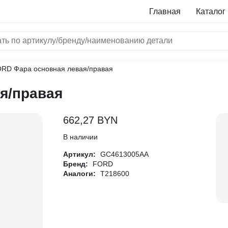
Главная
Каталог
ORD Фара основная левая/правая
NRF
я/правая
Bosch
Все бренды
662,27
BYN
i
В наличии
Артикул:
GC4613005AA
L
Бренд:
FORD
Аналоги:
T218600
ON
LTER
ALL
I