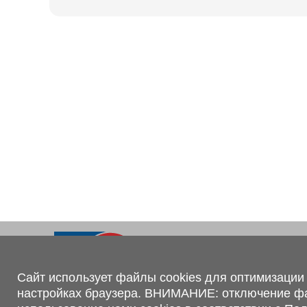
Ходовая часть
KOGEL
Электрооборудование
SACHS
BPW
Контакты
+375 (44) 551-00-56
shop@1tc.by
Сайт использует файлы cookies для оптимизации 
настройках браузера. ВНИМАНИЕ: отключение файл