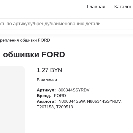
Главная
Каталог
крепления обшивки FORD
NRF
я обшивки FORD
Bosch
Все бренды
1,27
BYN
i
В наличии
Артикул:
806344SSYRDV
L
Бренд:
FORD
Аналоги:
N806344SSW, N806344SSYRDV,
ON
T207158, T209513
LTER
ALL
I