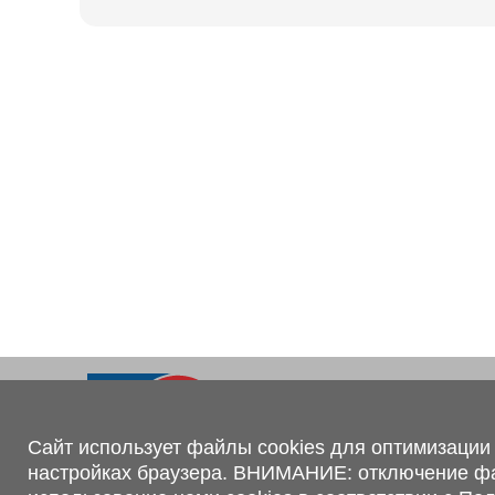
Ходовая часть
KOGEL
Электрооборудование
SACHS
BPW
Контакты
+375 (44) 551-00-56
shop@1tc.by
Сайт использует файлы cookies для оптимизации 
настройках браузера. ВНИМАНИЕ: отключение файл