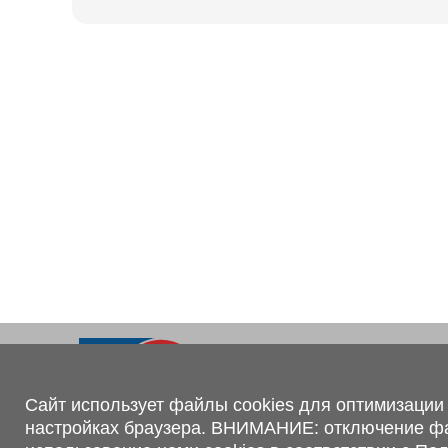
Ходовая часть
KOGEL
Электрооборудование
SACHS
BPW
Контакты
+375 (44) 551-00-56
shop@1tc.by
Сайт использует файлы cookies для оптимизации 
настройках браузера. ВНИМАНИЕ: отключение файл