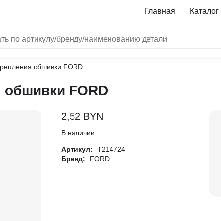
Главная
Каталог
крепления обшивки FORD
NRF
я обшивки FORD
Bosch
Все бренды
2,52
BYN
i
В наличии
Артикул:
T214724
L
Бренд:
FORD
ON
LTER
ALL
I