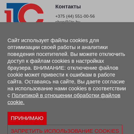
Контакты
+375 (44) 551-00-56
shop@1tc.by
Магазин, склад
Сайт использует файлы cookies для
оптимизации своей работы и аналитики
г. Минск, Минский р-н, п. Привольный, ул. Мира, 20А,
поведения посетителей. Вы можете отключить
223062
доступ к файлам cookies в настройках
г. Брест, ул. Лейтенанта Рябцева, 108 В, 224701
браузера. ВНИМАНИЕ: отключение файлов
Обращаем Ваше внимание, что вся предоставленная на сайте
cookie может привести к ошибкам в работе
информация, касающаяся комплектаций, технических
сайта. Оставаясь на сайте, Вы даете согласие
характеристик, цветовых сочетаний, а также стоимости и
на использование нами cookies в соответствии
сервисного обслуживания носит информационный характер и
с
Политикой в отношении обработки файлов
не является публичной офертой, определяемой п.2 ст.407
cookie.
Гражданского кодекса Республики Беларусь.
Политика обработки персональных данных
Политикой в отношении обработки файлов cookie.
ПРИНИМАЮ
Персональные настройки cookie
ЗАПРЕТИТЬ ИСПОЛЬЗОВАНИЕ COOKIES